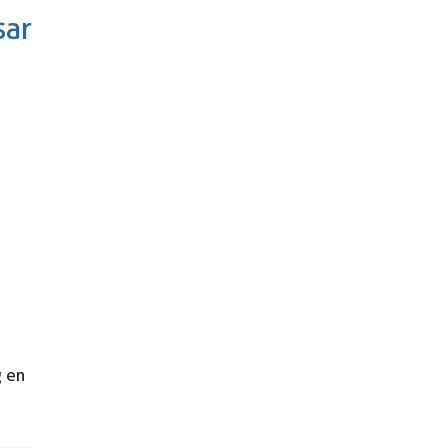
sar
g en