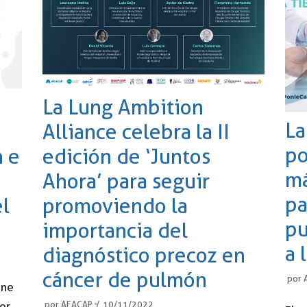
La Lung Ambition
La
Alliance celebra la II
po
n e
edición de ‘Juntos
má
Ahora’ para seguir
pa
l
promoviendo la
pu
importancia del
a 
diagnóstico precoz en
cáncer de pulmón
por
ine
or
por
AEACAP
10/11/2022