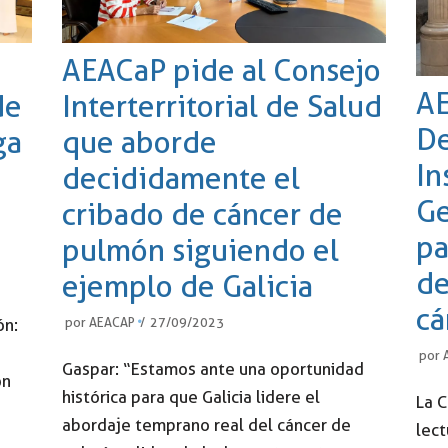
AEACaP pide al Consejo
AE
de
Interterritorial de Salud
De
ga
que aborde
In
decididamente el
Ge
cribado de cáncer de
pa
pulmón siguiendo el
de
ejemplo de Galicia
cá
ón:
por
AEACAP
27/09/2023
por
Gaspar: “Estamos ante una oportunidad
ón
histórica para que Galicia lidere el
La 
abordaje temprano real del cáncer de
lect