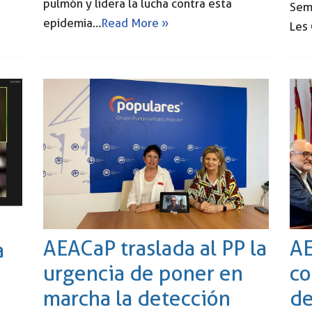
pulmón y lidera la lucha contra esta
Sem
epidemia…
Read More »
Les 
AEACaP traslada al PP la
AE
a
urgencia de poner en
co
marcha la detección
de
o