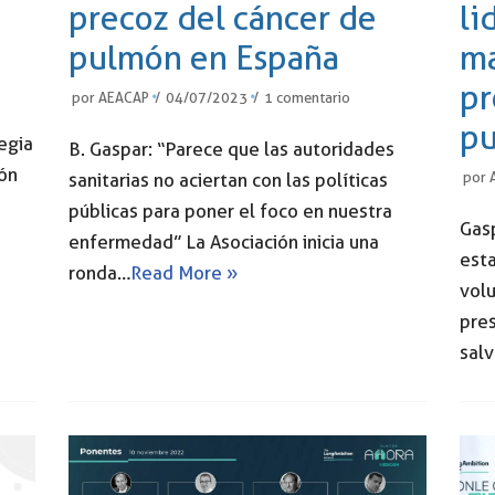
precoz del cáncer de
li
pulmón en España
ma
pr
por
AEACAP
04/07/2023
1 comentario
pu
egia
B. Gaspar: “Parece que las autoridades
ión
sanitarias no aciertan con las políticas
por
públicas para poner el foco en nuestra
Gasp
enfermedad” La Asociación inicia una
est
ronda…
Read More »
volu
pre
sal