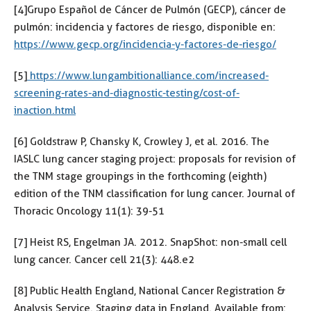
[4] Grupo Español de Cáncer de Pulmón (GECP), cáncer de
pulmón: incidencia y factores de riesgo, disponible en:
https://www.gecp.org/incidencia-y-factores-de-riesgo/
[5]
https://www.lungambitionalliance.com/increased-
screening-rates-and-diagnostic-testing/cost-of-
inaction.html
[6]
Goldstraw P, Chansky K, Crowley J, et al. 2016. The
IASLC lung cancer staging project: proposals for revision of
the TNM stage groupings in the forthcoming (eighth)
edition of the TNM classification for lung cancer. Journal of
Thoracic Oncology 11(1): 39-51
[7]
Heist RS, Engelman JA. 2012. SnapShot: non-small cell
lung cancer. Cancer cell 21(3): 448.e2
[8] Public Health England, National Cancer Registration &
Analysis Service. Staging data in England. Available from: