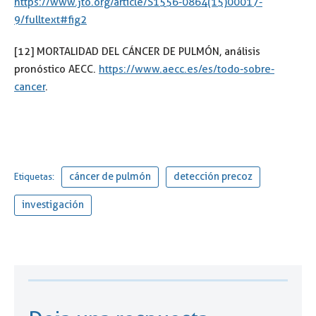
https://www.jto.org/article/S1556-0864(15)00017-
9/fulltext#fig2
[12] MORTALIDAD DEL CÁNCER DE PULMÓN, análisis
pronóstico AECC.
https://www.aecc.es/es/todo-sobre-
cancer
.
cáncer de pulmón
detección precoz
Etiquetas:
investigación