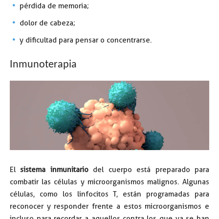
pérdida de memoria;
dolor de cabeza;
y dificultad para pensar o concentrarse.
INMUNOTERAPIA
Inmunoterapia
El
sistema inmunitario
del cuerpo está preparado para
combatir las células y microorganismos malignos. Algunas
células, como los linfocitos T, están programadas para
reconocer y responder frente a estos microorganismos e
incluso para recordar a aquellos contra los que ya se han