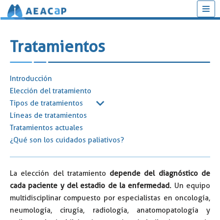
Saltar
al
Tratamientos
contenido
Introducción
Elección del tratamiento
Tipos de tratamientos
Líneas de tratamientos
Cirugía
Tratamientos actuales
Quimioterapia
¿Qué son los cuidados paliativos?
Radioterapia
Inmunoterapia
Terapias dirigidas
Introducción
La elección del tratamiento
depende del diagnóstico de
cada paciente y del estadio de la enfermedad.
Un equipo
multidisciplinar compuesto por especialistas en oncología,
neumología, cirugía, radiología, anatomopatología y