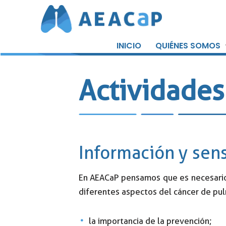
Saltar
al
INICIO
QUIÉNES SOMOS
contenido
Actividades
Información y sens
En AEACaP pensamos que es necesario 
diferentes aspectos del cáncer de pu
la importancia de la prevención;