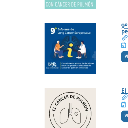
9º
pe
V
El
V