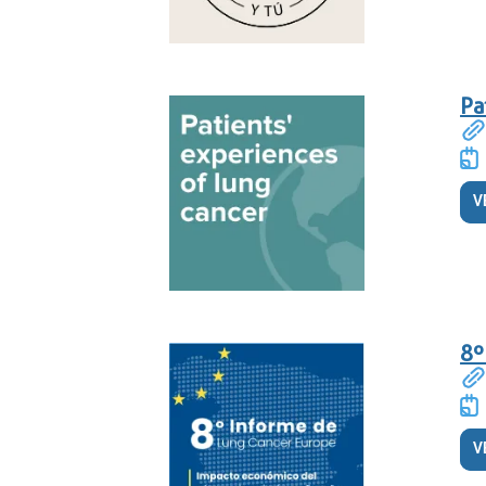
Pa
V
8º
V