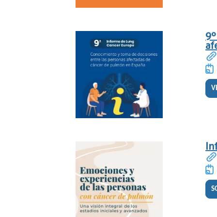
9º
af
V
In
S