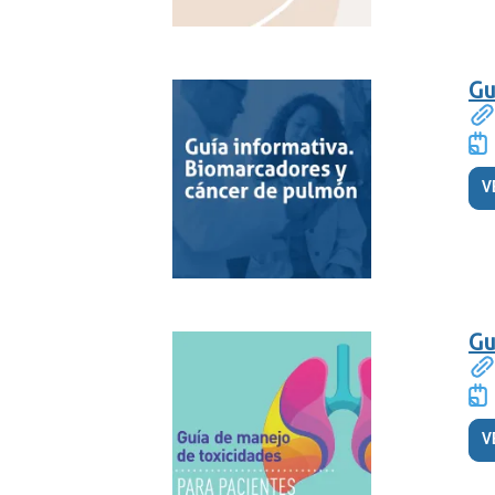
Gu
V
Gu
V