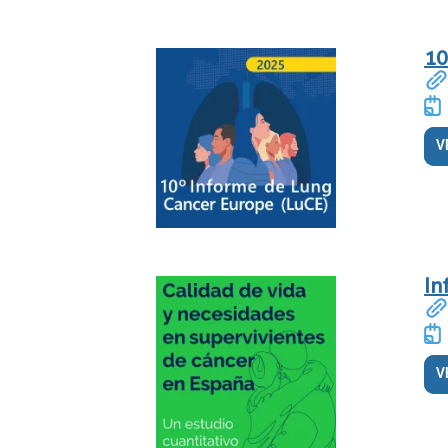
10
V
In
V