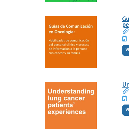
Gu
pe
V
Un
V