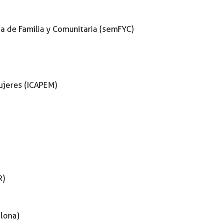
na de Familia y Comunitaria (semFYC)
ujeres (ICAPEM)
R)
elona)