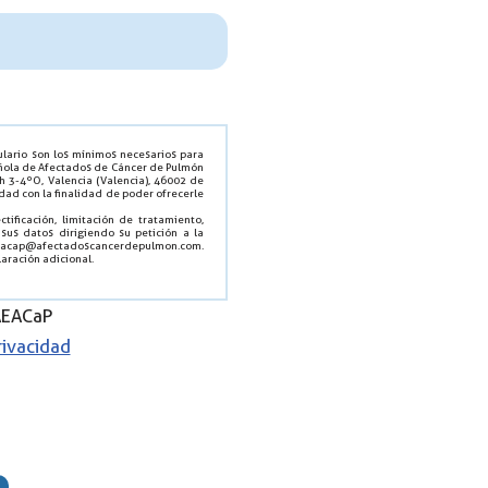
ulario son los mínimos necesarios para
pañola de Afectados de Cáncer de Pulmón
h 3-4ºO, Valencia (Valencia), 46002 de
idad con la finalidad de poder ofrecerle
ificación, limitación de tratamiento,
 sus datos dirigiendo su petición a la
aeacap@afectadoscancerdepulmon.com.
aración adicional.
 AEACaP
rivacidad