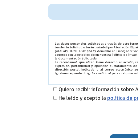
Los datos personales solicitados a través de este form
tender su solicitud y serán tratados por Asociación Es
(AEACaP) CIF/NIF G98136245 domicilio en Embajador Vic
acuerdo con lo establecido en nuestra Política de Privac
la documentación solicitada.
Le recordamos que usted tiene derecho al acceso, rect
supresión, portabilidad y oposición al tratamiento de
dirección postal indicada o al correo electrónico 
Igualmente puede dirigirse a nosotros para cualquier acl
Quiero recibir información sobre
He leído y acepto la
política de p
Por favor, deja este campo vacío.
Por favor, deja este campo vacío.
Por favor, deja este campo vacío.
Por favor, deja este campo vacío.
Por favor, deja este campo vacío.
Por favor, deja este campo vacío.