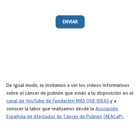
Por favor, deja este campo vacío.
Por favor, deja este campo vacío.
Por favor, deja este campo vacío.
Por favor, deja este campo vacío.
Por favor, deja este campo vacío.
Por favor, deja este campo vacío.
De igual modo, te invitamos a ver los vídeos informativos
sobre el cáncer de pulmón que están a tu disposición en el
canal de YouTube de Fundación MÁS QUE IDEAS
y a
conocer la labor que realizamos desde la
Asociación
Española de Afectados de Cáncer de Pulmón (AEACaP)
.