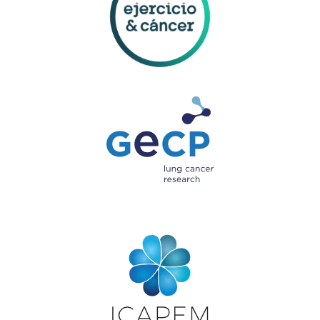
Teresa Terrén Lalana
. Vicepresidenta de
Fundación MÁS QUE IDEAS
13.30h
Despedida