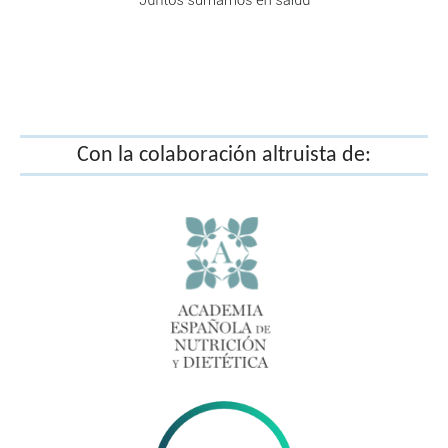
Barcelona. Representante de la Sociedad
Española Enfermería Oncológica (SEEO)
Liliana Cabo García
. Dietista-Nutricionista. Doctora
en Nutrición Oncológica. Representante de la
Academia Española de Nutrición y Dietética
Monica Castellanos Montealegre
. Especialista en
Con la colaboración altruista de:
Ejercicio Físico Oncológico en el Proyecto
Ejercicio y Cáncer. Profesora Asociada en la
Universidad de Castilla La-Mancha
Javier de Castro Carpeño. Oncólogo médico
. Jefe
de Sección de Oncología Médica del Hospital
Universitario La Paz, de Madrid. Vocal de la
Asociación para la Investigación del Cáncer de
Pulmón en la Mujer (ICAPEM)
Inma Escriche Rodríguez
. Vicepresidenta de la
Asociación Española de Afectados de Cáncer de
Pulmón (AEACaP)