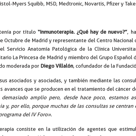
stol-Myers Squibb, MSD, Medtronic, Novartis, Pfizer y Take
tenía por título
“Inmunoterapia. ¿Qué hay de nuevo?”
, h
de Octubre de Madrid y representante del Centro Nacional 
del Servicio Anatomía Patológica de la Clínica Universit
tario La Princesa de Madrid y miembro del Grupo Español 
sido moderada por
Diego Villalón
, cofundador de la Fundaci
sus asociados y asociadas, y también mediante las consult
los avances que se producen en el tratamiento del cáncer
a demasiado amplio pero, desde hace poco, estamos as
y, por ello, porque muchas de las consultas se centran en
 programa del IV Foro»
.
erapia consiste en la utilización de agentes que estimul