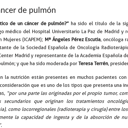
cáncer de pulmón
tico de un cáncer de pulmón?”
ha sido el título de la s
go médico del Hospital Universitario La Paz de Madrid y r
en Mujeres (ICAPEM);
Mª Ángeles Pérez Escutia
, oncóloga r
tante de la Sociedad Española de Oncología Radioterápi
Center Madrid y representante de la Academia Española de 
 pulmón; y que ha sido moderada por
Teresa Terrén
, presid
en la nutrición están presentes en muchos pacientes con
onsideración que es uno de los tipos que presenta una inc
das,
“por una parte las originadas por el propio tumor, com
s secundarios que originan los tratamientos oncológic
a), como locorregionales (radioterapia y cirugía) entre lo
mente la capacidad de ingesta y de la absorción de nut
”
.