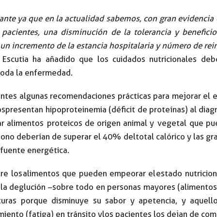
ante ya que en la actualidad sabemos, con gran evidencia c
 pacientes, una disminución de la tolerancia y beneficio
un incremento de la estancia hospitalaria y número de rei
z Escutia ha añadido que los cuidados nutricionales d
 toda la enfermedad.
ntes algunas recomendaciones prácticas para mejorar el e
 presentan hipoproteinemia (déficit de proteínas) al dia
 alimentos proteicos de origen animal y vegetal que pued
o no deberían de superar el 40% del total calórico y las g
 fuente energética.
re los alimentos que pueden empeorar el estado nutricion
an la deglución –sobre todo en personas mayores (alimentos
uras porque disminuye su sabor y apetencia, y aquell
amiento (fatiga) en tránsito y los pacientes los dejan de co