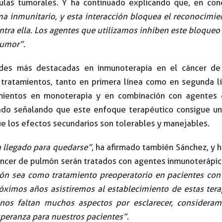
ulas tumorales. Y ha continuado explicando que, en con
ema inmunitario, y esta interacción bloquea el reconocimi
ntra ella. Los agentes que utilizamos inhiben este bloqueo 
tumor”
.
des más destacadas en inmunoterapia en el cáncer de
 tratamientos, tanto en primera línea como en segunda 
mientos en monoterapia y en combinación con agentes 
ado señalando que este enfoque terapéutico consigue un
ue los efectos secundarios son tolerables y manejables.
a llegado para quedarse”
, ha afirmado también Sánchez, y 
áncer de pulmón serán tratados con agentes inmunoterápi
ión sea como tratamiento preoperatorio en pacientes co
óximos años asistiremos al establecimiento de estas tera
nos faltan muchos aspectos por esclarecer, considera
speranza para nuestros pacientes”
.