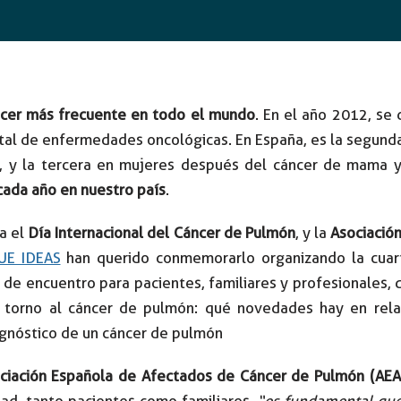
áncer más frecuente en todo el mundo
. En el año 2012, se
tal de enfermedades oncológicas. En España, es la segund
l, y la tercera en mujeres después del cáncer de mama y
cada año en nuestro país
.
a el
Día Internacional del Cáncer de Pulmón
, y la
Asociació
UE IDEAS
han querido conmemorarlo organizando la cuar
o de encuentro para pacientes, familiares y profesionales,
 torno al cáncer de pulmón: qué novedades hay en rela
agnóstico de un cáncer de pulmón
ociación Española de Afectados de Cáncer de Pulmón (AE
ad, tanto pacientes como familiares,
“es fundamental que