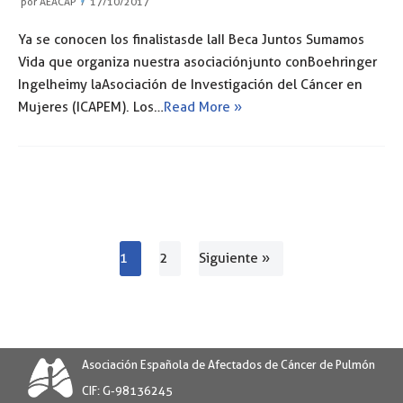
por
AEACAP
17/10/2017
Ya se conocen los finalistas de la II Beca Juntos Sumamos
Vida que organiza nuestra asociación junto con Boehringer
Ingelheim y la Asociación de Investigación del Cáncer en
Mujeres (ICAPEM). Los…
Read More »
1
2
Siguiente »
Asociación Española de Afectados de Cáncer de Pulmón
CIF: G-98136245