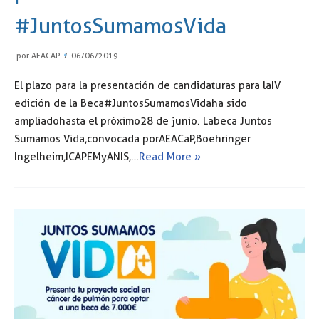
#JuntosSumamosVida
por
AEACAP
06/06/2019
El plazo para la presentación de candidaturas para la IV
edición de la Beca #JuntosSumamosVida ha sido
ampliado hasta el próximo 28 de junio. La beca Juntos
Sumamos Vida, convocada por AEACaP, Boehringer
Ingelheim, ICAPEM y ANIS,…
Read More »