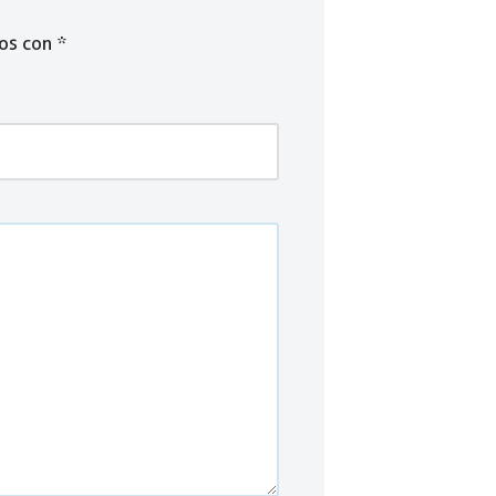
dos con
*