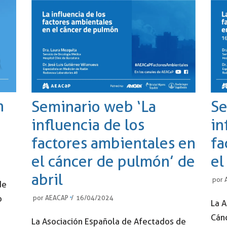
n
Seminario web ‘La
Se
influencia de los
in
factores ambientales en
fa
el cáncer de pulmón’ de
el
abril
por
de
o
por
AEACAP
16/04/2024
La 
Cán
La Asociación Española de Afectados de