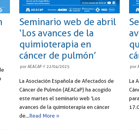
n
Seminario web de abril
Se
‘Los avances de la
av
quimioterapia en
qu
cáncer de pulmón’
cá
por
AEACAP
22/04/2025
por
de
o
La Asociación Española de Afectados de
La 
Cáncer de Pulmón (AEACaP) ha acogido
Cán
este martes el seminario web ‘Los
para
avances de la quimioterapia en cáncer
17.0
de…
Read More »