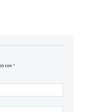
dos con
*