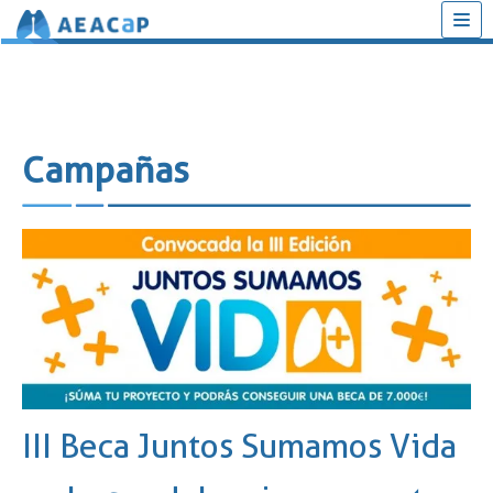
Saltar
al
contenido
Campañas
III Beca Juntos Sumamos Vida