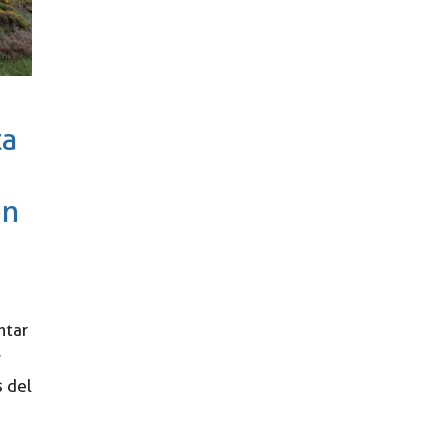
ta
ón
ntar
y
s del