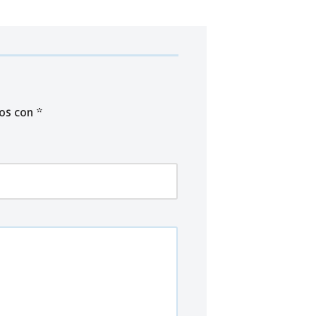
dos con
*