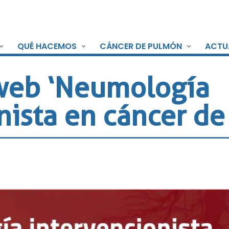
QUÉ HACEMOS
CÁNCER DE PULMÓN
ACTU
web ‘Neumología
nista en cáncer d