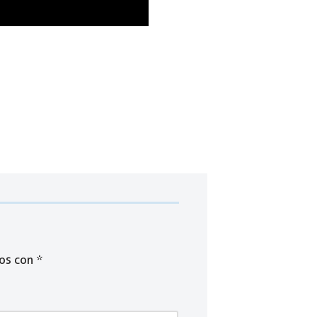
dos con
*