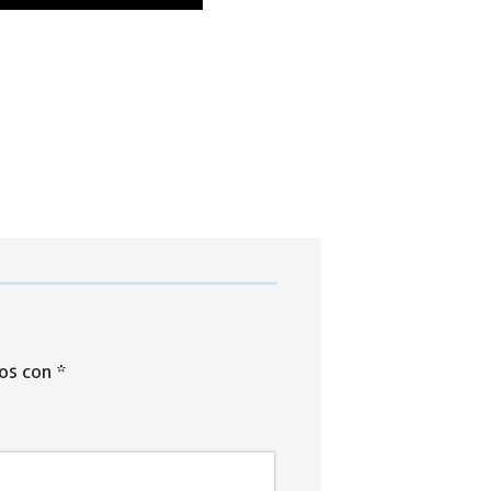
dos con
*