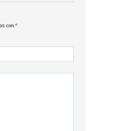
dos con
*