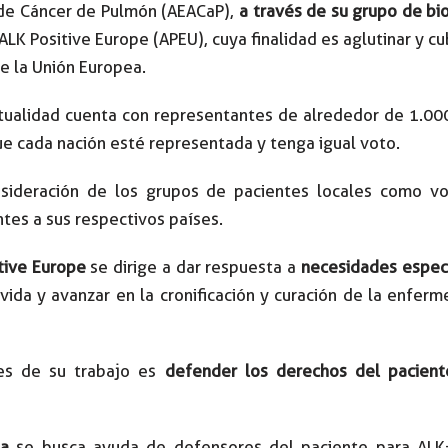
 de Cáncer de Pulmón (AEACaP),
a través de su grupo de b
LK Positive Europe (APEU), cuya finalidad es aglutinar y 
e la Unión Europea.
actualidad cuenta con representantes de alrededor de 1.0
ue cada nación esté representada y tenga igual voto.
sideración de los grupos de pacientes locales como v
tes a sus respectivos países.
tive Europe
se dirige a dar respuesta a
necesidades especí
vida y avanzar en la cronificación y curación de la enfer
les de su trabajo es
defender los derechos del pacien
pa
se busca ayuda de defensores del paciente para ALK