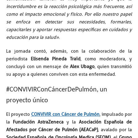
incertidumbre es la reacción psicológica más frecuente, así
como el impacto emocional y físico. Por ello nuestro papel
se enfoca en detectar sus necesidades, formarles,
capacitarles y aportar respuestas específicas en cuidados y
educación para la salud»
.
La jornada contó, además, con la colaboración de la
periodista
Elisenda Pineda Traïd
, como moderadora, y
concluyó con un mensaje de
Alex Ubago
, quien transmitió
su apoyo a quienes conviven con esta enfermedad.
#CONVIVIRConCáncerDePulmón, un
proyecto único
El proyecto
CONVIVIR con Cáncer de Pulmón
, impulsado por
la
Fundación AstraZeneca
y la
Asociación Española de
Afectados por Cáncer de Pulmón (AEACaP)
, avalado por la
Sociedad Española de Oncología Medica (SEOM)
, el
Grupo