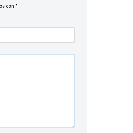
dos con
*