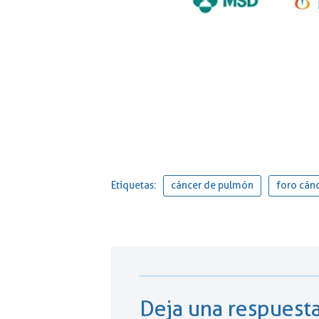
Etiquetas:
cáncer de pulmón
foro cán
Deja una respuest