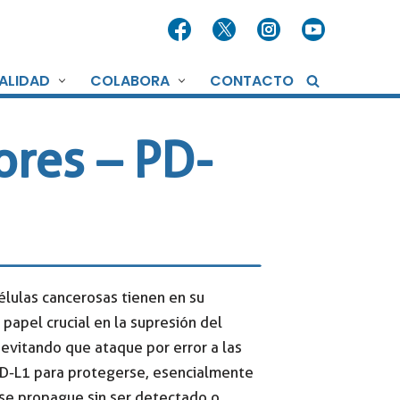
ALIDAD
COLABORA
CONTACTO
ores – PD-
élulas cancerosas tienen en su
papel crucial en la supresión del
 evitando que ataque por error a las
 PD-L1 para protegerse, esencialmente
 se propague sin ser detectado o