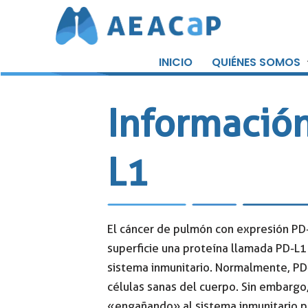
Saltar
al
INICIO
QUIÉNES SOMOS
contenido
Información
L1
El cáncer de pulmón con expresión PD-L
superficie una proteína llamada PD-L1
sistema inmunitario. Normalmente, PD-
células sanas del cuerpo. Sin embargo
«engañando» al sistema inmunitario pa