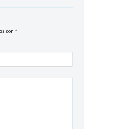
dos con
*