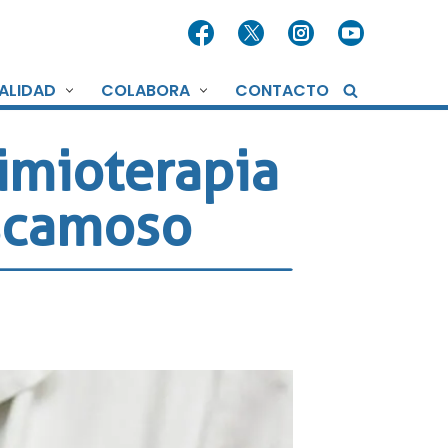
ALIDAD
COLABORA
CONTACTO
uimioterapia
escamoso