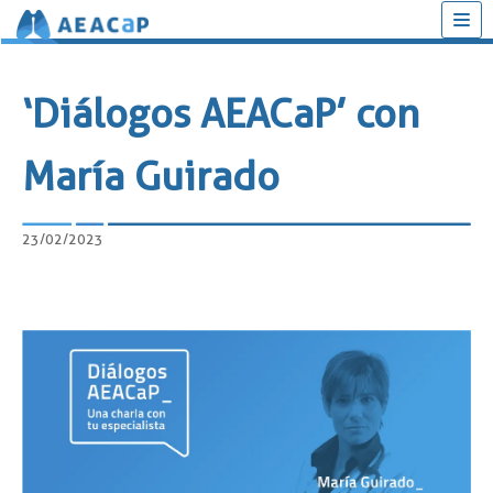
Saltar
al
‘Diálogos AEACaP’ con
contenido
María Guirado
23/02/2023