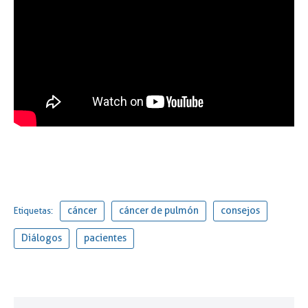
cáncer
cáncer de pulmón
consejos
Etiquetas:
Diálogos
pacientes