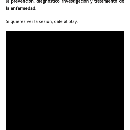
la
prevención
,
diagnóstico
,
investigación
y
tratamiento de
la enfermedad
.
Si quieres ver la sesión, dale al play.