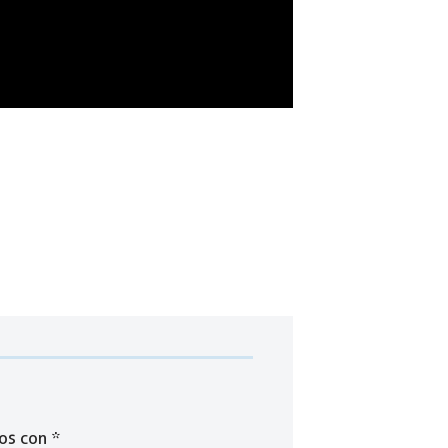
dos con
*