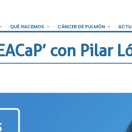
QUÉ HACEMOS
CÁNCER DE PULMÓN
ACTU
EACaP’ con Pilar L