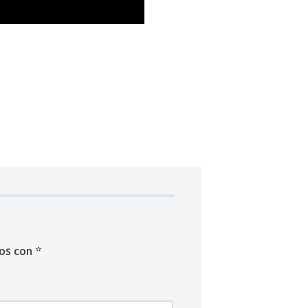
dos con
*