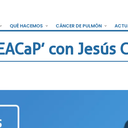
QUÉ HACEMOS
CÁNCER DE PULMÓN
ACTU
EACaP’ con Jesús C