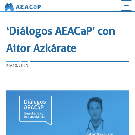
Saltar
al
‘Diálogos AEACaP’ con
contenido
Aitor Azkárate
26/10/2023