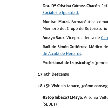
Dra. Dª Cristina Gómez-Chacón
. Je
Sociales e Igualdad.
Montse Moral.
Farmacéutica comun
Miembro del Grupo de Respiratorio
Amaya Saez
. Vicepresidenta de
Car
Raúl de Simón Gutiérrez
. Médico d
de Alcalá de Henares
.
Profesional de la psicología
(pendie
17.50h Descanso
18.15h Vivir sin tabaco, ¿cómo consegu
#StopTabaco31Mayo
. Antonio Val
(SEDET)