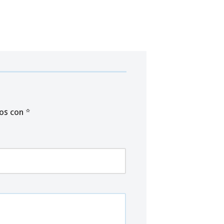
dos con
*