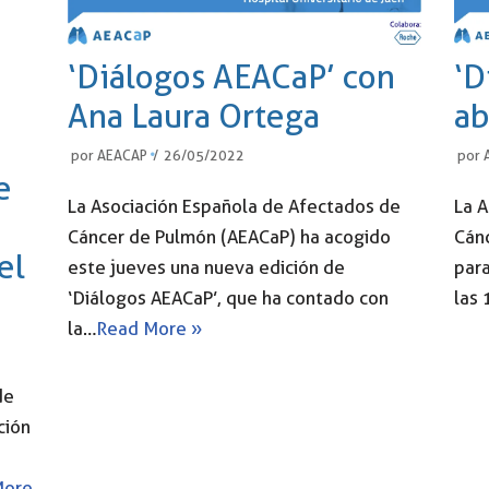
‘Diálogos AEACaP’ con
‘D
Ana Laura Ortega
ab
por
AEACAP
26/05/2022
por
e
La Asociación Española de Afectados de
La 
Cáncer de Pulmón (AEACaP) ha acogido
Cán
el
este jueves una nueva edición de
para
‘Diálogos AEACaP’, que ha contado con
las 
la…
Read More »
de
ción
More