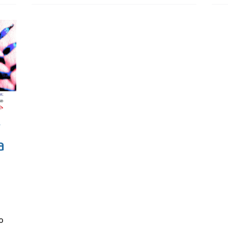
r
a
o