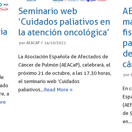
Seminario web
AE
‘Cuidados paliativos en
ma
ia
la atención oncológica’
fi
pa
por
AEACAP
14/10/2021
de
La Asociación Española de Afectados de
cá
Cáncer de Pulmón (AEACaP), celebrará, el
próximo 21 de octubre, a las 17.30 horas,
por
de
el seminario web ‘Cuidados
zado
En c
paliativos…
Read More »
e, a
Espa
ore
(AE
de 5
en…