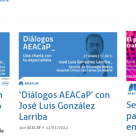
n
‘Diálogos AEACaP’ con
Se
o
José Luis González
pa
Larriba
en
por
AEACAP
12/01/2022
de