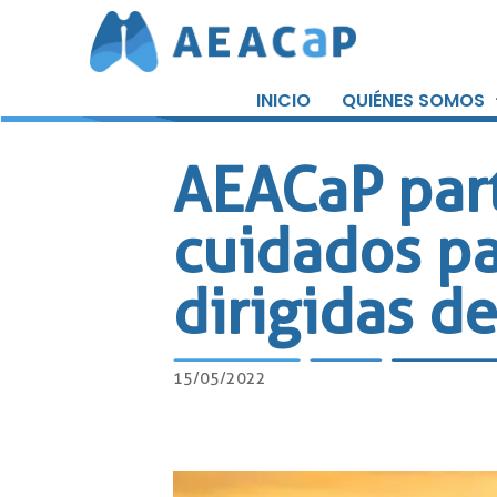
Saltar
al
INICIO
QUIÉNES SOMOS
contenido
AEACaP part
cuidados pa
dirigidas d
15/05/2022