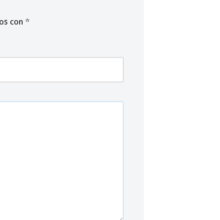
dos con
*