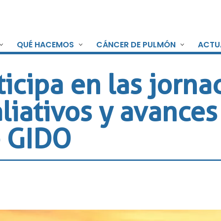
QUÉ HACEMOS
CÁNCER DE PULMÓN
ACTU
icipa en las jorna
liativos y avances
e GIDO