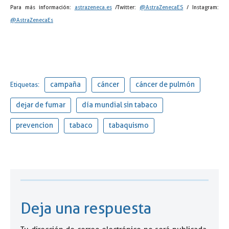
Para más información:
astrazeneca.es
/Twitter:
@AstraZenecaES
/ Instagram:
@AstraZenecaEs
campaña
cáncer
cáncer de pulmón
Etiquetas:
dejar de fumar
día mundial sin tabaco
prevencion
tabaco
tabaquismo
Deja una respuesta