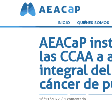
Saltar
al
INICIO
QUIÉNES SOMOS
contenido
AEACaP inst
las CCAA a a
integral de
cáncer de 
16/11/2022
1 comentario