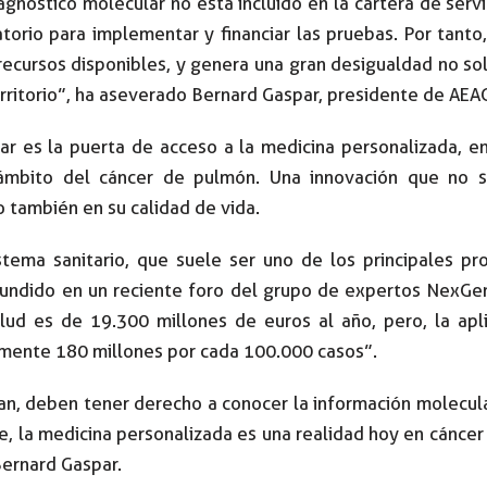
diagnóstico molecular no está incluido en la cartera de ser
atorio para implementar y financiar las pruebas. Por tan
 recursos disponibles, y genera una gran desigualdad no 
ritorio”, ha aseverado Bernard Gaspar, presidente de AEAC
ular es la puerta de acceso a la medicina personalizada, 
ámbito del cáncer de pulmón. Una innovación que no so
o también en su calidad de vida.
stema sanitario, que suele ser uno de los principales pro
fundido en un reciente foro del grupo de expertos NexGen,
lud es de 19.300 millones de euros al año, pero, la apli
mente 180 millones por cada 100.000 casos”.
an, deben tener derecho a conocer la información molecul
e, la medicina personalizada es una realidad hoy en cánce
Bernard Gaspar.