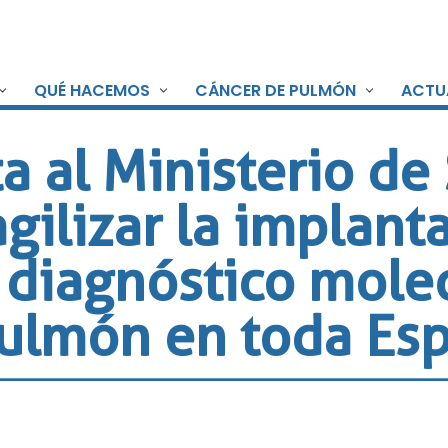
QUÉ HACEMOS
CÁNCER DE PULMÓN
ACTU
a al Ministerio de
gilizar la implant
l diagnóstico mole
pulmón en toda Es