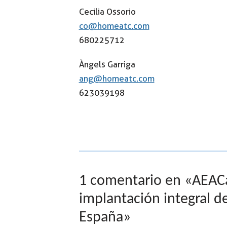
Cecilia Ossorio
co@homeatc.com
680225712
Àngels Garriga
ang@homeatc.com
623039198
1 comentario en «AEACaP 
implantación integral d
España»