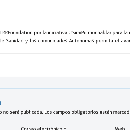
RFoundation por la iniciativa #SimiPulmónhablar para la 
 de Sanidad y las comunidades Autónomas permita el ava
a
o no será publicada.
Los campos obligatorios están marca
Correo electrónico
*
Web