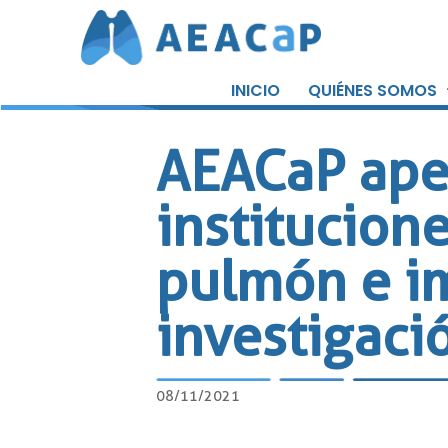
Saltar
al
INICIO
QUIÉNES SOMOS
contenido
AEACaP apel
institucione
pulmón e im
investigaci
08/11/2021