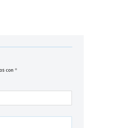
dos con
*