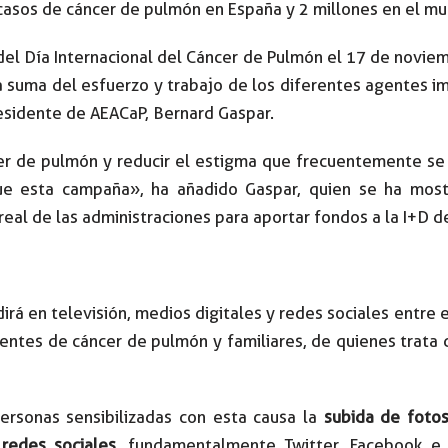
casos de cáncer de pulmón en España y 2 millones en el mu
el Día Internacional del Cáncer de Pulmón el 17 de novie
a suma del esfuerzo y trabajo de los diferentes agentes i
esidente de AEACaP, Bernard Gaspar.
cer de pulmón y reducir el estigma que frecuentemente s
igue esta campaña», ha añadido Gaspar, quien se ha mos
real de las administraciones para aportar fondos a la I+D d
rá en televisión, medios digitales y redes sociales entre el
ientes de cáncer de pulmón y familiares, de quienes trata d
personas sensibilizadas con esta causa la
subida de foto
redes sociales
, fundamentalmente Twitter, Facebook e 