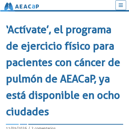
Saltar
al
‘Actívate’, el programa
contenido
de ejercicio físico para
pacientes con cáncer de
pulmón de AEACaP, ya
está disponible en ocho
ciudades
11/05/2026
2 comentarios