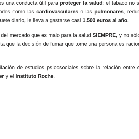
es una conducta útil para
proteger la salud
: el tabaco no 
dades como las
cardiovasculares
o las
pulmonares
, redu
ete diario, le lleva a gastarse casi
1.500 euros al año
.
 del mercado que es malo para la salud
SIEMPRE
, y no só
uita que la decisión de fumar que tome una persona es racion
lación de estudios psicosociales sobre la relación entre e
er
y el
Instituto Roche
.