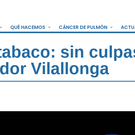
QUÉ HACEMOS
CÁNCER DE PULMÓN
ACTU
tabaco: sin culpa
dor Vilallonga