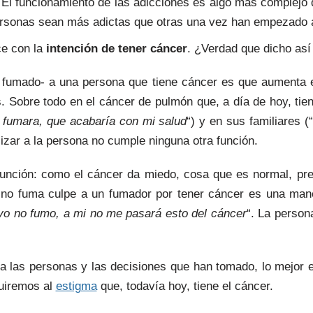
. El funcionamiento de las adicciones es algo más complej
rsonas sean más adictas que otras una vez han empezado 
ce con la
intención de tener cáncer
. ¿Verdad que dicho as
er fumado- a una persona que tiene cáncer es que aumenta 
. Sobre todo en el cáncer de pulmón que, a día de hoy, ti
 fumara, que acabaría con mi salud
“) y en sus familiares (“
ilizar a la persona no cumple ninguna otra función.
función: como el cáncer da miedo, cosa que es normal, pre
 no fuma culpe a un fumador por tener cáncer es una ma
o no fumo, a mi no me pasará esto del cáncer
“. La person
a las personas y las decisiones que han tomado, lo mejor 
uiremos al
estigma
que, todavía hoy, tiene el cáncer.