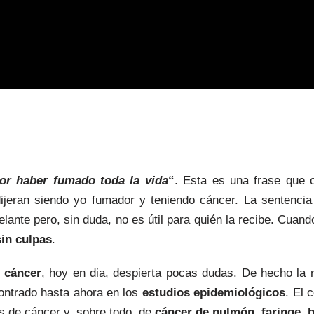
Por haber fumado toda la vida
“
. Esta es una frase que o
jeran siendo yo fumador y teniendo cáncer. La sentencia 
lante pero, sin duda, no es útil para quién la recibe. Cua
sin culpas
.
e cáncer
, hoy en dia, despierta pocas dudas. De hecho la r
ontrado hasta ahora en los
estudios epidemiológicos
. El 
s de cáncer y, sobre todo, de
cáncer de pulmón, faringe, b