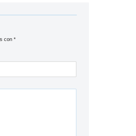
os con
*