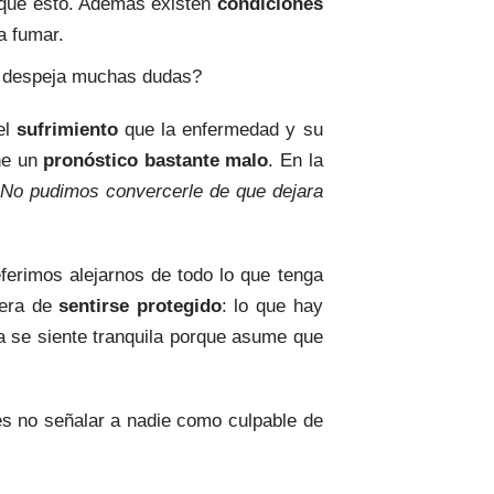
o que esto. Además existen
condiciones
a fumar.
í despeja muchas dudas?
el
sufrimiento
que la enfermedad y su
ene un
pronóstico bastante malo
. En la
No pudimos convercerle de que dejara
ferimos alejarnos de todo lo que tenga
nera de
sentirse protegido
: lo que hay
a se siente tranquila porque asume que
es no señalar a nadie como culpable de