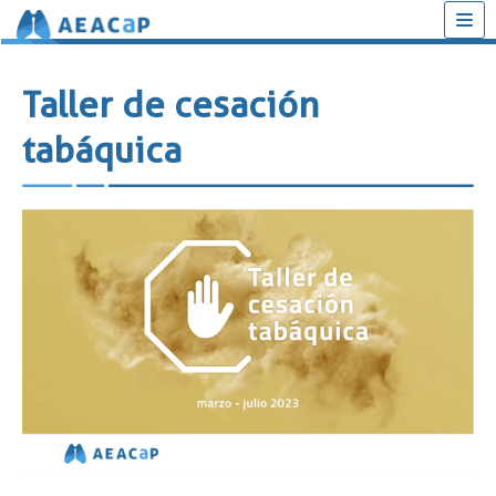
Saltar
al
Taller de cesación
contenido
tabáquica