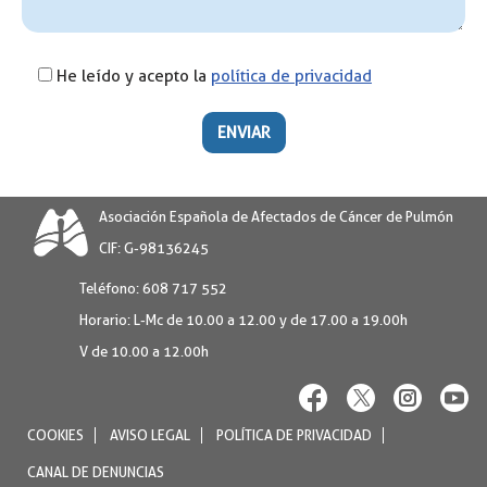
He leído y acepto la
política de privacidad
Por favor, deja este campo vacío.
Por favor, deja este campo vacío.
Por favor, deja este campo vacío.
Por favor, deja este campo vacío.
Por favor, deja este campo vacío.
Por favor, deja este campo vacío.
Asociación Española de Afectados de Cáncer de Pulmón
CIF: G-98136245
Teléfono:
608 717 552
Horario:
L-Mc de 10.00 a 12.00 y de 17.00 a 19.00h
V de 10.00 a 12.00h
COOKIES
AVISO LEGAL
POLÍTICA DE PRIVACIDAD
CANAL DE DENUNCIAS