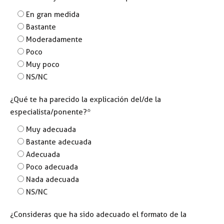
En gran medida
Bastante
Moderadamente
Poco
Muy poco
NS/NC
¿Qué te ha parecido la explicación del/de la
especialista/ponente?*
Muy adecuada
Bastante adecuada
Adecuada
Poco adecuada
Nada adecuada
NS/NC
¿Consideras que ha sido adecuado el formato de la