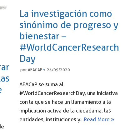
La investigación como
sinónimo de progreso y
bienestar –
#WorldCancerResearch
Day
rar
por
AEACAP
24/09/2020
las
AEACaP se suma al
e
#WorldCancerResearchDay, una iniciativa
con la que se hace un llamamiento a la
implicación activa de la ciudadanía, las
entidades, instituciones y…
Read More »
de