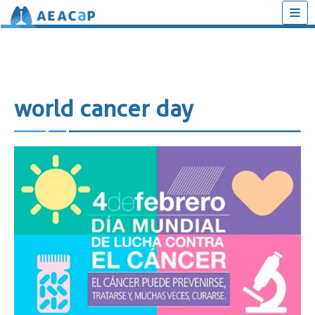
Saltar
al
contenido
world cancer day