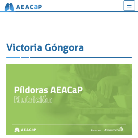
Saltar
al
contenido
Victoria Góngora