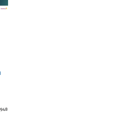
n
.948