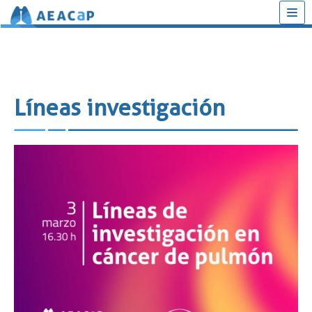
Saltar
al
contenido
Líneas investigación