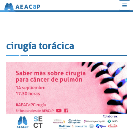
Saltar
al
contenido
cirugía torácica