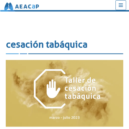
Saltar
al
contenido
cesación tabáquica