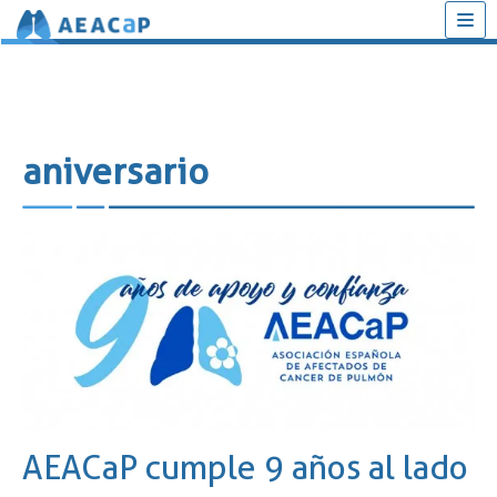
Saltar
al
contenido
aniversario
AEACaP cumple 9 años al lado