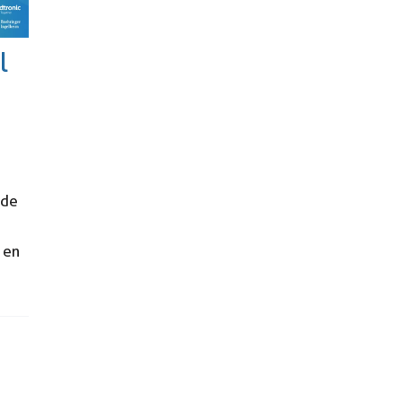
l
 de
 en