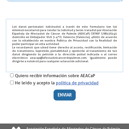
Los datos personales solicitados a través de este formulario son los
mínimos necesarios para tender su solicitud y serán tratados por Asociación
Española de Afectados de Cáncer de Pulmón (AEACaP) CIF/NIF G98136245
domicilio en Embajador Vich 3-4ºO, Valencia (Valencia), 46002 de acuerdo
con lo establecido en nuestra Política de Privacidad con la finalidad de
poder participar en esta actividad.
Le recordamos que usted tiene derecho al acceso, rectificación, limitación
de tratamiento, supresión, portabilidad y oposición al tratamiento de sus
datos dirigiendo su petición a la dirección postal indicada o al correo
electrónico aeacap@afectadoscancerdepulmon.com. Igualmente puede
dirigirse a nosotros para cualquier aclaración adicional.
Quiero recibir información sobre AEACaP
He leído y acepto la
política de privacidad
Por favor, deja este campo vacío.
Por favor, deja este campo vacío.
Por favor, deja este campo vacío.
Por favor, deja este campo vacío.
Por favor, deja este campo vacío.
Por favor, deja este campo vacío.
Asociación Española de Afectados de Cáncer de Pulmón