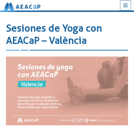
Saltar
al
Sesiones de Yoga con
contenido
AEACaP – València