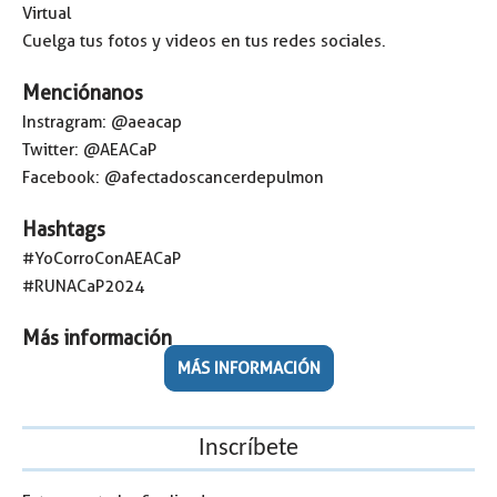
Virtual
Cuelga tus fotos y videos en tus redes sociales.
Menciónanos
Instragram: @aeacap
Twitter: @AEACaP
Facebook: @afectadoscancerdepulmon
Hashtags
#YoCorroConAEACaP
#RUNACaP2024
Más información
MÁS INFORMACIÓN
Inscríbete