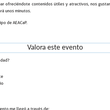
uar ofreciéndote contenidos útiles y atractivos, nos gus
ará unos minutos.
ipo de AEACaP.
Valora este evento
idad?
te
io
vento me llegó a través de: