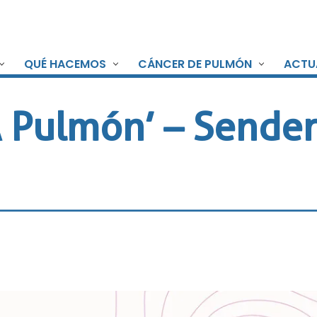
QUÉ HACEMOS
CÁNCER DE PULMÓN
ACTU
 Pulmón’ – Sende