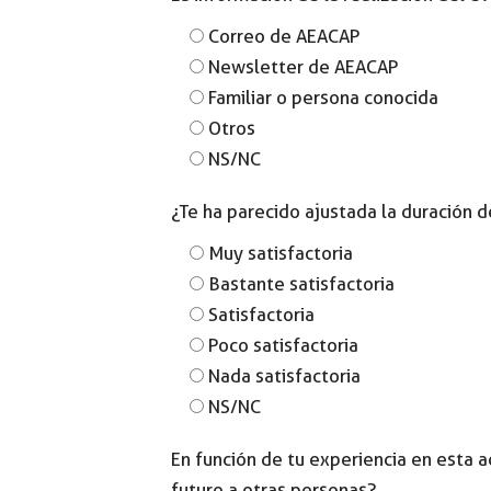
Correo de AEACAP
Newsletter de AEACAP
Familiar o persona conocida
Otros
NS/NC
¿Te ha parecido ajustada la duración d
Muy satisfactoria
Bastante satisfactoria
Satisfactoria
Poco satisfactoria
Nada satisfactoria
NS/NC
En función de tu experiencia en esta a
futuro a otras personas?